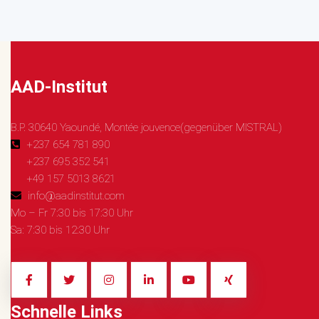
AAD-Institut
B.P. 30640 Yaoundé, Montée jouvence(gegenüber MISTRAL)
+237 654 781 890
+237 695 352 541
+49 157 5013 8621
info@aadinstitut.com
Mo – Fr 7:30 bis 17:30 Uhr
Sa: 7:30 bis 12:30 Uhr
Schnelle Links